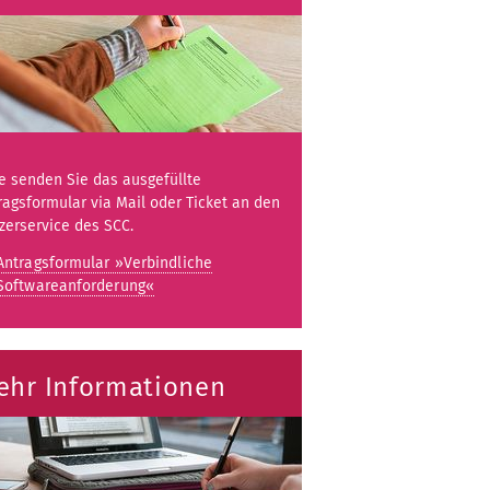
te senden Sie das ausgefüllte
ragsformular via Mail oder Ticket an den
zerservice des SCC.
Antragsformular »Verbindliche
Softwareanforderung«
ehr Informationen