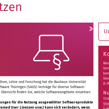
tzen
U
S
ö
K
Bau
Ser
kom
Ste
dium, Lehre und Forschung hat die Bauhaus-Universität
D-9
tware Thüringen (SAGS) Verträge für diverse Software-
Nu
r Übersicht finden Sie, welche Softwareangebote einzelnen
Tic
igungen für die Nutzung ausgewählter Softwareprodukte
Stö
 Named User Lizenzen usw.) kann sich verändern, wenn
E-M