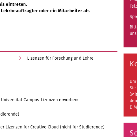
s eintreten.
Tel.
 Lehrbeauftragter oder ein Mitarbeiter als
Spr
Bit
uns
Lizenzen für Forschung und Lehre
K
Um 
Sie
(Mi
s-Universität Campus-Lizenzen erworben
:
den
E-M
udierende)
 Lizenzen für Creative Cloud (nicht für Studierende)
So