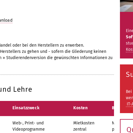
wnload
Ein
Sof
stu
Handel oder bei den Herstellern zu erwerben.
Kos
erstellers zu gehen und - sofern die Gliederung keinen
en » Studierendenversion die gewünschten Informationen zu
Su
 und Lehre
Bei
wen
IT-
Einsatzzweck
Kosten
Besonderh
Web-, Print- und
Mietkosten
Nur Mitar
Q
Videoprogramme
zentral
per