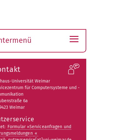
≡
ntermenü
ubmenü
ffnen
ontakt
haus-Universität Weimar
vicezentrum für Computersysteme und -
munikation
ubenstraße 6a
9423 Weimar
tzerservice
ket:
Formular »Serviceanfragen und
rungsmeldungen
«
ail:
nutzerservice[at]uni-weimar.de