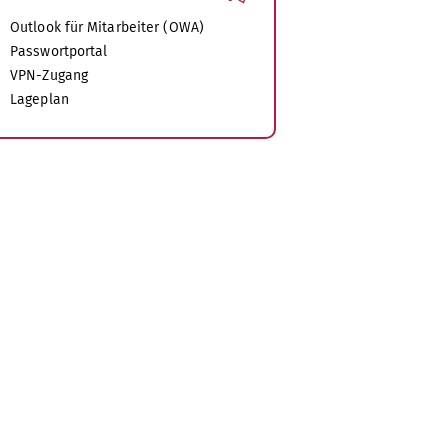
nforderung
Outlook für Mitarbeiter (OWA)
t[at]uni-
Passwortportal
VPN-Zugang
Lageplan
rende zur
en Pools
strierung