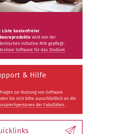
e
Liste kostenfreier
twareprodukte
wird von der
dentischen Initiative M18 gepflegt:
tenlose Software für das Studium
pport & Hilfe
 Fragen zur Nutzung von Software
den Sie sich bitte ausschließlich an die
Ansprechpersonen der Fakultäten
.
eit
beitende
uicklinks