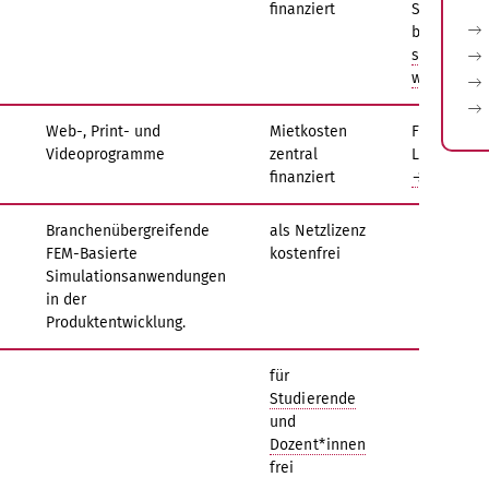
finanziert
Softwarea
bei
→
susanne.os
weimar.de
Web-, Print- und
Mietkosten
Für Studie
Videoprogramme
zentral
Lehre in d
finanziert
→ zur Regi
Branchenübergreifende
als Netzlizenz
FEM-Basierte
kostenfrei
Simulationsanwendungen
in der
Produktentwicklung.
für
Studierende
und
Dozent*innen
frei