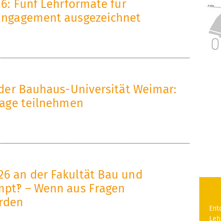
a
26: Fünf Lehrformate für
r
c
Engagement ausgezeichnet
n
w
h
d
e
h
e
s
a
 der Bauhaus-Universität Weimar:
rage teilnehmen
r
e
l
B
n
t
a
ü
i
6 an der Fakultät Bau und
u
mpt‽ – Wenn aus Fragen
b
g
rden
h
Ent
Leh