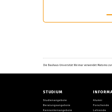
mehr
Die Bauhaus-Universität Weimar verwendet Matomo zur
STUDIUM
INFORM
Studienangebote
Alumni
Beratungsangebote
Forschende
Kennenlernangebote
Lehrende