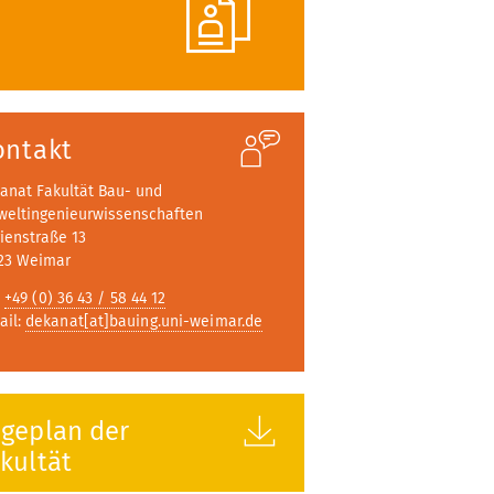
ontakt
anat Fakultät Bau- und
eltingenieurwissenschaften
ienstraße 13
23 Weimar
:
+49 (0) 36 43 / 58 44 12
ail:
dekanat[at]bauing.uni-weimar.de
geplan der
kultät