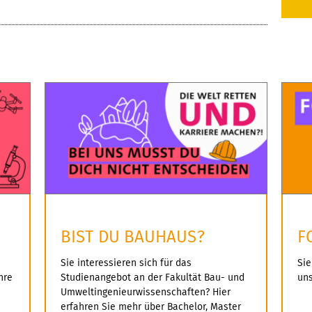
e
k
a
r
e
u
d
i
s
u
t
-
r
s
U
s
z
n
c
i
i
BIST DU BAUHAUS?
F
h
e
Sie interessieren sich für das
Sie
v
hre
Studienangebot an der Fakultät Bau- und
uns
n
l
Umweltingenieurwissenschaften? Hier
erfahren Sie mehr über Bachelor, Master