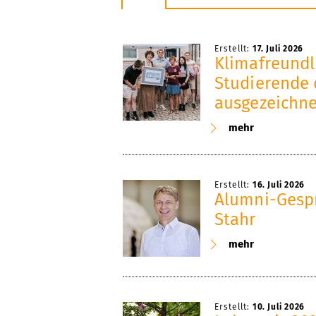
r
r
r
.
.
.
1
2
3
Erstellt:
17. Juli 2026
Klimafreundli
Studierende 
ausgezeichne
mehr
Erstellt:
16. Juli 2026
Alumni-Gespr
Stahr
mehr
Erstellt:
10. Juli 2026