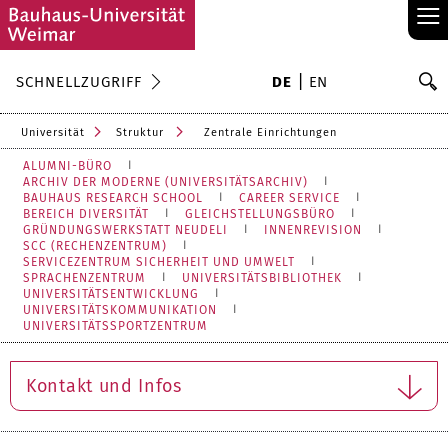
≡
S
SCHNELLZUGRIFF
DE
EN
Su
Universität
Struktur
Zentrale Einrichtungen
ALUMNI-BÜRO
ARCHIV DER MODERNE (UNIVERSITÄTSARCHIV)
BAUHAUS RESEARCH SCHOOL
CAREER SERVICE
BEREICH DIVERSITÄT
GLEICHSTELLUNGSBÜRO
GRÜNDUNGSWERKSTATT NEUDELI
INNENREVISION
SCC (RECHENZENTRUM)
SERVICEZENTRUM SICHERHEIT UND UMWELT
SPRACHENZENTRUM
UNIVERSITÄTSBIBLIOTHEK
UNIVERSITÄTSENTWICKLUNG
UNIVERSITÄTSKOMMUNIKATION
UNIVERSITÄTSSPORTZENTRUM
Kontakt und Infos