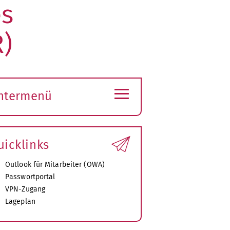
es
R)
≡
ntermenü
ubmenü
ffnen
uicklinks
Outlook für Mitarbeiter (OWA)
Passwortportal
VPN-Zugang
Lageplan