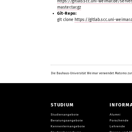
https://gitlab.scc.uni-weimar.de/serv
master.tar.gz
Git-Repo:
git clone
https://gitlab.scc.uni-weimar.
Die Bauhaus-Universität Weimar verwendet Matomo zur
STUDIUM
INFORM
Studienangebote
Alumni
Beratungsangebote
Forschende
Kennenlernangebote
Lehrende