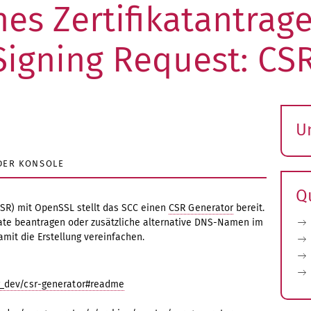
es Zertifikatantrag
 Signing Request: CS
U
S
 DER KONSOLE
ö
Q
(CSR) mit OpenSSL stellt das SCC einen
CSR Generator
bereit.
ikate beantragen oder zusätzliche alternative DNS-Namen im
amit die Erstellung vereinfachen.
er_dev/csr-generator#readme