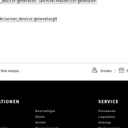
er_dev/csr-generator/-/archive/master/csr-generator-
de/server_dev/csr-generator.git
 Web-Analyse.
Drucken
P
ATIONEN
SERVICE
Beschäftigte
Pinnwände
Gäste
Lagepläne
Notfall
Sitemap