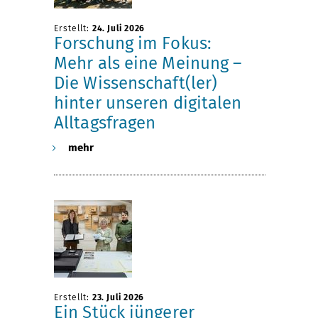
e
f
Erstellt:
24. Juli 2026
Forschung im Fokus:
r
t
Mehr als eine Meinung –
Die Wissenschaft(ler)
u
l
hinter unseren digitalen
Alltagsfragen
n
e
mehr
s
r
e
i
r
n
e
e
Erstellt:
23. Juli 2026
Ein Stück jüngerer