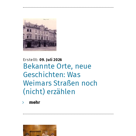
n
e
A
r
l
u
l
n
Erstellt:
09. Juli 2026
Bekannte Orte, neue
t
g
Geschichten: Was
a
d
Weimars Straßen noch
(nicht) erzählen
g
e
mehr
s
r
f
V