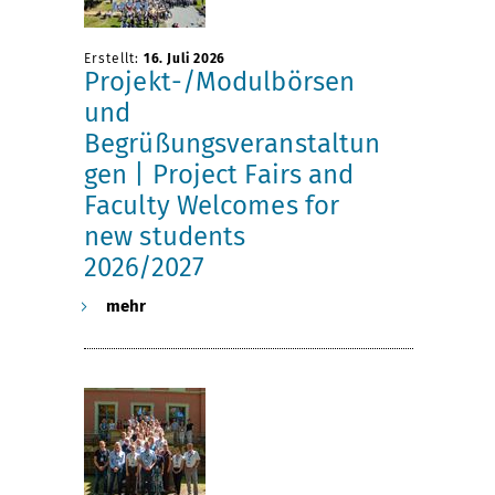
(
h
e
i
l
e
i
s
Erstellt:
16. Juli 2026
Projekt-/Modulbörsen
und
e
n
c
s
Begrüßungsveranstaltun
gen | Project Fairs and
r
k
h
e
Faculty Welcomes for
)
u
n
n
new students
2026/2027
h
n
e
s
mehr
i
g
t
c
n
h
t
a