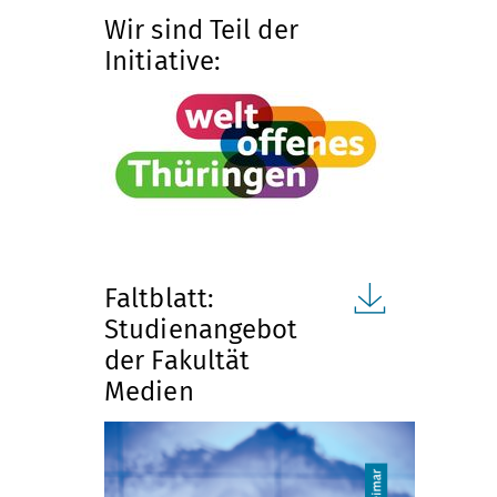
n
Wir sind Teil der
S
Initiative:
t
i
f
t
Faltblatt:
Studienangebot
u
der Fakultät
Medien
n
g