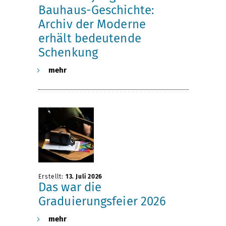
n
r
Bauhaus-Geschichte:
d
h
Archiv der Moderne
erhält bedeutende
i
ä
Schenkung
mehr
g
l
i
t
t
F
a
ö
l
r
Erstellt:
13. Juli 2026
Das war die
Graduierungsfeier 2026
e
d
mehr