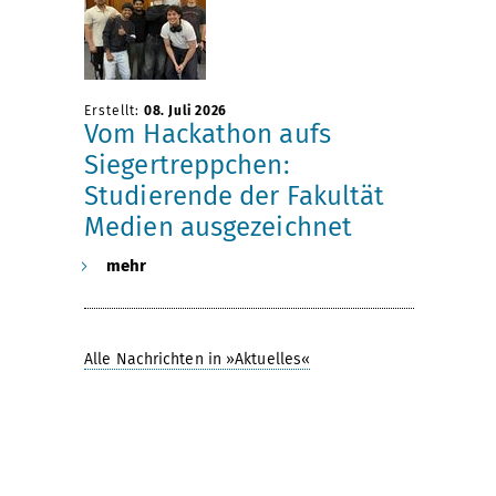
r
o
a
l
Erstellt:
08. Juli 2026
Vom Hackathon aufs
g
k
Siegertreppchen:
Studierende der Fakultät
e
s
Medien ausgezeichnet
n
w
mehr
a
Alle Nachrichten in »Aktuelles«
g
e