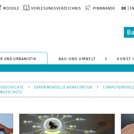
MOODLE
VORLESUNGSVERZEICHNIS
PINNWÄNDE
DE
E
R UND URBANISTIK
BAU UND UMWELT
KUNST 
SGESCHICHTE
EXPERIMENTELLE WERKSTÄTTEN
COMPUTERPOOL
UNGSSCHUTZ