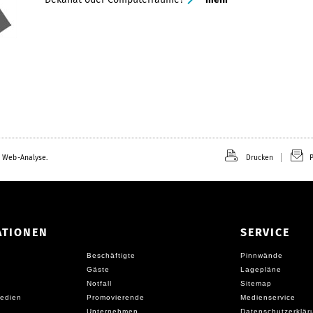
 Web-Analyse.
Drucken
P
ATIONEN
SERVICE
Beschäftigte
Pinnwände
Gäste
Lagepläne
Notfall
Sitemap
edien
Promovierende
Medienservice
Unternehmen
Datenschutzerklär