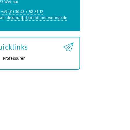
23 Weimar
:
+49 (0) 36 43 / 58 31 12
ail:
dekanat[at]archit.uni-weimar.de
uicklinks
Professuren