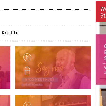
W
St
 Kredite
Play
Unlock
Play