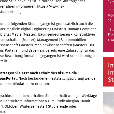
gende Studienkolleg ist in Nordhausen. Auf folgender
10 
Verfahren informieren:
https://www.hs-
Tel
studienkolleg
Mon
10 
ür die folgenden Studiengänge ist grundsätzlich auch die
ter möglich: Digital Engineering (Master), Human Computer
Tel.
 Digital Media (Master), Bauingenieurwesen - Konstruktiver
Fax
ssenschaften (Master), Management [Bau Immobilien
E-M
wissenschaft (Master), Medienwissenschaften (Master). Dazu
us Portal ein und geben an, bereits eine Zulassung für das
se Bewerbung formal eingegangen ist wird schnellstmöglich
tellt.
In
in
ntragen Sie erst nach Erhalt des Visums die
S
pusPortal.
Nach bestandener Feststellungsprüfung wenden
ur Immatrikulation zu erhalten.
eschlossen haben, erhalten Sie innerhalb weniger Werktage
ion und weitere Informationen zum Studienbeginn. Damit
r 1. Oktober (Wintersemester) Studierende oder
mar.