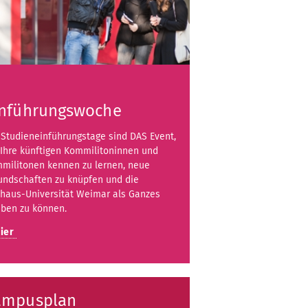
inführungswoche
 Studieneinführungstage sind DAS Event,
Ihre künftigen Kommilitoninnen und
militonen kennen zu lernen, neue
undschaften zu knüpfen und die
haus-Universität Weimar als Ganzes
eben zu können.
ier
ampusplan