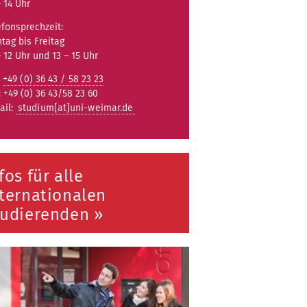
– 14 Uhr
efonsprechzeit:
tag bis Freitag
– 12 Uhr und 13 – 15 Uhr
:
+49 (0) 36 43 / 58 23 23
: +49 (0) 36 43/58 23 60
ail:
studium[at]uni-weimar.de
fos für alle
ternationalen
tudierenden »