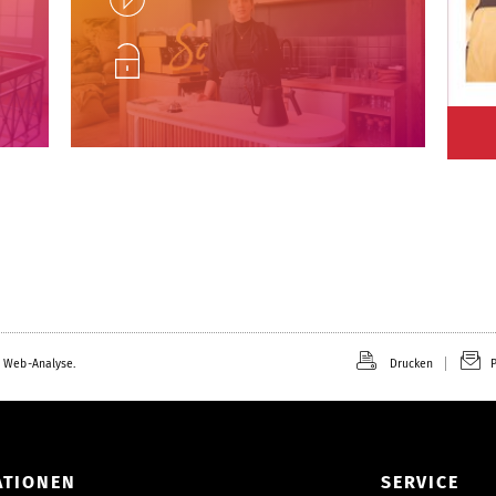
Unlock
 Web-Analyse.
Drucken
P
ATIONEN
SERVICE