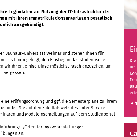
hre Logindaten zur Nutzung der IT-Infrastruktur der
en mit Ihren Immatrikulationsunterlagen postalisch
önlich ausgehändigt.
E
der Bauhaus-Universität Weimar und stehen Ihnen für
mit es Ihnen gelingt, den Einstieg in das studentische
Die
en wir Ihnen, einige Dinge möglichst rasch anzugehen, um
um 
zu vergessen:
Kom
Fre
Bau
erl
 eine Prüfungsordnung
und ggf. die Semesterpläne zu Ihrem
» h
e finden Sie auf den Fakultätswebsites unter Service.
Seminaren und Moduleinschreibungen auf dem
Studienportal
inführungs-/Orientierungsveranstaltungen
.
C
-übungen an.