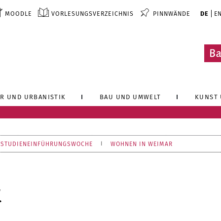
MOODLE
VORLESUNGSVERZEICHNIS
PINNWÄNDE
DE
E
R UND URBANISTIK
BAU UND UMWELT
KUNST 
STUDIENEINFÜHRUNGSWOCHE
WOHNEN IN WEIMAR
t