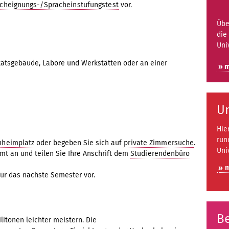
cheignungs-/Spracheinstufungstest
vor.
Übe
die
Uni
ätsgebäude, Labore und Werkstätten oder an einer
» 
Un
Hie
run
heimplatz
oder begeben Sie sich auf
private Zimmersuche
.
Uni
t an und teilen Sie Ihre Anschrift dem
Studierendenbüro
» 
ür das nächste Semester vor.
Be
litonen leichter meistern. Die