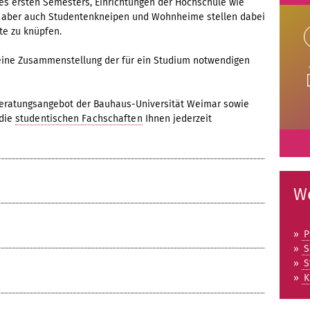
es ersten Semesters, Einrichtungen der Hochschule wie
, aber auch Studentenkneipen und Wohnheime stellen dabei
kte zu knüpfen.
eine Zusammenstellung der für ein Studium notwendigen
U
Beratungsangebot der Bauhaus-Universität Weimar sowie
 die
studentischen Fachschaften
Ihnen jederzeit
W
»
P
»
S
»
S
»
K