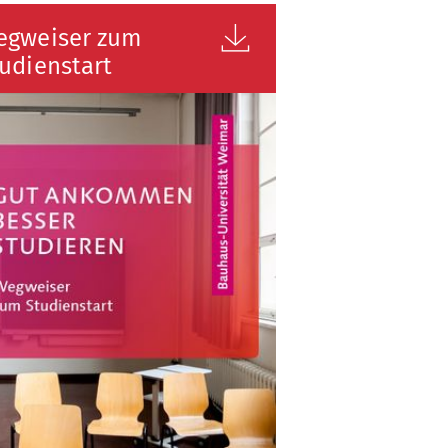
egweiser zum
udienstart