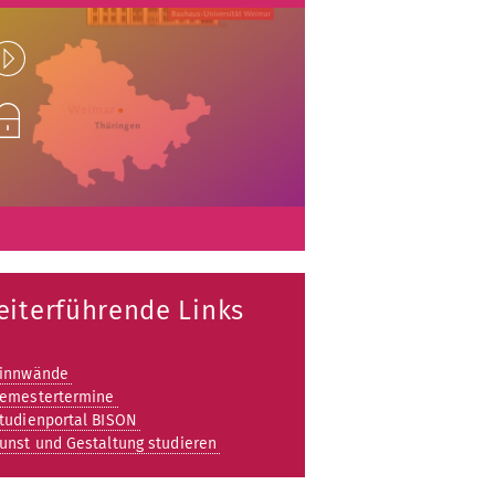
Play
nlock
eiterführende Links
innwände
emestertermine
tudienportal BISON
unst und Gestaltung studieren