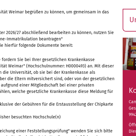
rsität Weimar begrüßen zu können, um gemeinsam in das
U
S
er 2026/27 abschließend bearbeiten zu können, nutzen Sie
ö
line-Immatrikulation beantragen"
Sie hierfür folgende Dokumente bereit:
te fordern Sie bei Ihrer gesetzlichen Krankenkasse
sität Weimar" (Hochschulnummer: H0000493) an. Mit dieser
die Universität, ob sie bei der Krankenkasse als
ber die Eltern mitversichert sind, oder von der gesetzlichen
. aufgrund einer Mitgliedschaft bei einer privaten
K
ählen, welche gesetzliche Krankenkasse diese Meldung für
Cam
klusive der Gebühren für die Erstausstellung der Chipkarte
Ges
994
isher besuchten Hochschule(n)
Öff
eichung einer Feststellungsprüfung" wenden Sie sich bitte
Die