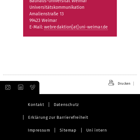
Bauhaus-Universität Weimar
Universitätskommunikation
Amalienstraße 13
99423 Weimar
E-Mail:
webredaktion[at]uni-weimar.de
Drucken
Kontakt
Datenschutz
Erklärung zur Barrierefreiheit
Impressum
Sitemap
Uni intern