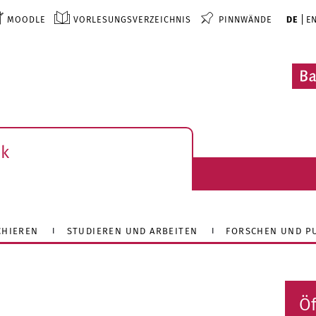
MOODLE
VORLESUNGSVERZEICHNIS
PINNWÄNDE
DE
E
ek
CHIEREN
STUDIEREN UND ARBEITEN
FORSCHEN UND P
Öf