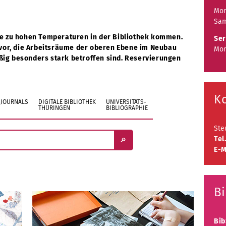
Mon
Sam
ge zu hohen Temperaturen in der Bibliothek kommen.
Ser
 vor, die Arbeitsräume der oberen Ebene im Neubau
Mon
mäßig besonders stark betroffen sind. Reservierungen
K
Ste
Tel.
E-M
Bi
Bib