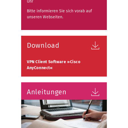
Uhr
Bitte informieren Sie sich vorab auf
unseren Webseiten.
Download
VPN Client Software »Cisco
AnyConnect«
Anleitungen