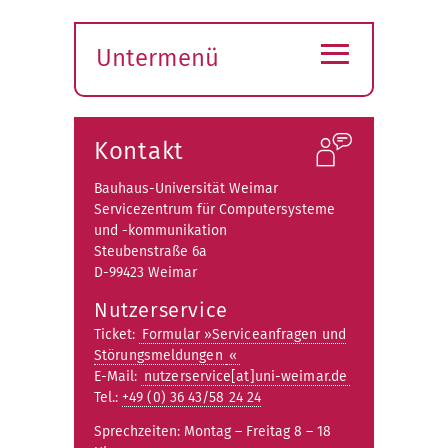
≡
Untermenü
Submenü
öffnen
Kontakt
Bauhaus-Universität Weimar
Servicezentrum für Computersysteme
und -kommunikation
Steubenstraße 6a
D-99423 Weimar
Nutzerservice
Ticket:
Formular »Serviceanfragen und
Störungsmeldungen
«
E-Mail:
nutzerservice[at]uni-weimar.de
Tel.:
+49 (0) 36 43/58 24 24
Sprechzeiten: Montag – Freitag 8 – 18