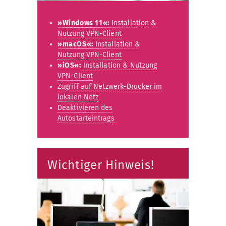
»Windows 11«:
Installation &
Nutzung VPN-Client
»macOS«:
Installation &
Nutzung VPN-Client
»iOS«:
Installation & Nutzung
VPN-Client
Zugriff auf Netzwerk-Drucker im
lokalen Netz
Deaktivieren des
Autostarteintrags
Wichtiger Hinweis!