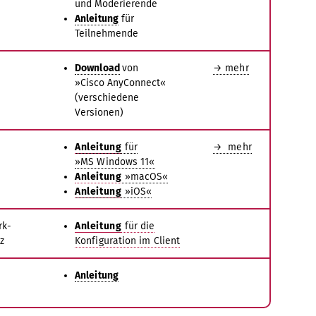
und Moderierende
Anleitung
für
Teilnehmende
Download
von
→ mehr
»Cisco AnyConnect«
(verschiedene
Versionen)
Anleitung
für
→ mehr
»MS Windows 11«
Anleitung
»macOS«
Anleitung
»iOS«
rk-
Anleitung
für die
z
Konfiguration im Client
Anleitung