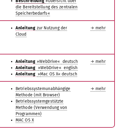
Beschreibung
»Übersicht über
die Bereitstellung des zentralen
Speicherbedarfs
«
Anleitung
zur Nutzung der
→ mehr
Cloud
Anleitung
»WebDrive
«
deutsch
→ mehr
Anleitung
»
WebDrive
«
english
Anleitung
»
Mac OS X« deutsch
Betriebssystemunabhängige
→ mehr
Methode (mit Browser)
Betriebssystemgestützte
Methode (Verwendung von
Programmen)
MAC OS X