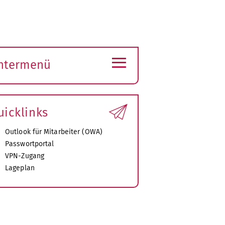
≡
ntermenü
ubmenü
ffnen
uicklinks
Outlook für Mitarbeiter (OWA)
Passwortportal
VPN-Zugang
Lageplan