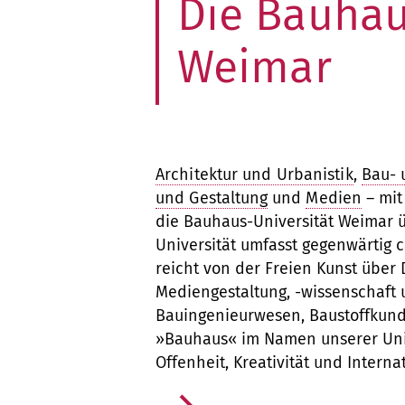
Die Bauhau
r
r
r
.
.
.
Weimar
1
2
3
Architektur und Urbanistik
,
Bau- 
und Gestaltung
und
Medien
– mit
die Bauhaus-Universität Weimar üb
Universität umfasst gegenwärtig
reicht von der Freien Kunst über 
Mediengestaltung, -wissenschaft u
Bauingenieurwesen, Baustoffkun
»Bauhaus« im Namen unserer Unive
Offenheit, Kreativität und Internat