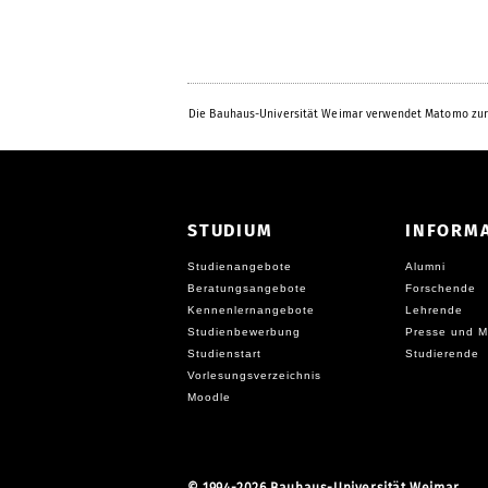
Eintrag
Die Bauhaus-Universität Weimar verwendet Matomo zur
STUDIUM
INFORM
Studienangebote
Alumni
Beratungsangebote
Forschende
Kennenlernangebote
Lehrende
Studienbewerbung
Presse und M
Studienstart
Studierende
Vorlesungsverzeichnis
Moodle
©
1994-2026 Bauhaus-Universität Weimar