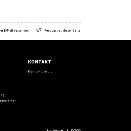
Ei
er E-Mail versenden
Feedback zu dieser Seite
KONTAKT
Kontaktformular
ung
erefreiheit
Uni intern
TYPO3