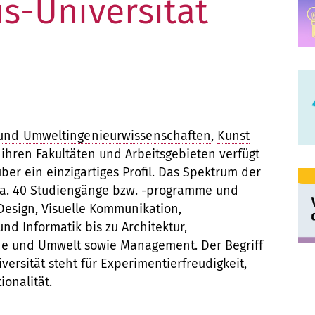
u
s-Universität
t
U
U
r
r
r
r
r
r
M
s
n
.
.
.
.
.
m
z
n
n
4
5
6
7
8
t
o
u
a
m
e
i
i
e
d
m
t
e
i
v
v
r
e
m
i
und Umweltingenieurwissenschaften
,
Kunst
r
m
e
e
 ihren Fakultäten und Arbeitsgebieten verfügt
J
r
a
o
er ein einzigartiges Profil. Das Spektrum der
S
B
r
r
 ca. 40 Studiengänge bzw. -programme und
A
n
e
n
Design, Visuelle Kommunikation,
c
a
s
s
nd Informatik bis zu Architektur,
N
e
r
a
de und Umwelt sowie Management. Der Begriff
h
c
i
i
rsität steht für Experimentierfreudigkeit,
U
e
y
l
ionalität.
o
h
t
t