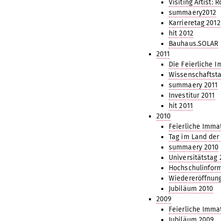
Visiting Artist: 
summaery2012
Karrieretag 2012
hit 2012
Bauhaus.SOLAR
2011
Die Feierliche I
Wissenschaftsta
summaery 2011
Investitur 2011
hit 2011
2010
Feierliche Immat
Tag im Land der
summaery 2010
Universitätstag 
Hochschulinform
Wiedereröffnun
Jubiläum 2010
2009
Feierliche Immat
Jubiläum 2009