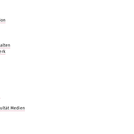
ion
alten
erk
n
ultät Medien