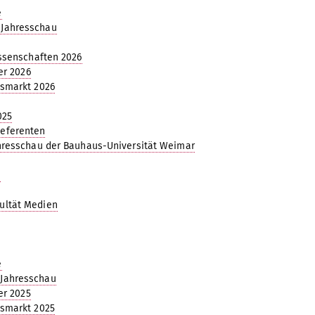
e
 Jahresschau
ssenschaften 2026
er 2026
smarkt 2026
025
Referenten
resschau der Bauhaus-Universität Weimar
n
ultät Medien
e
 Jahresschau
er 2025
smarkt 2025