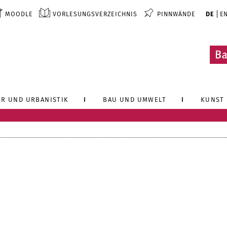
MOODLE
VORLESUNGSVERZEICHNIS
PINNWÄNDE
DE
E
R UND URBANISTIK
BAU UND UMWELT
KUNST 