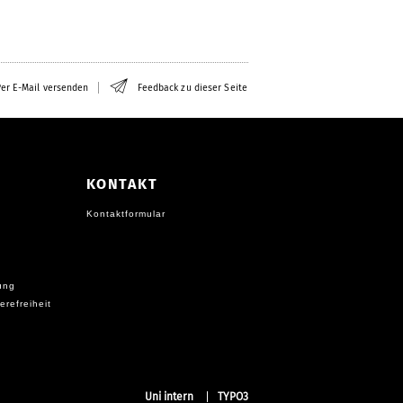
er E-Mail versenden
Feedback zu dieser Seite
KONTAKT
Kontaktformular
ung
erefreiheit
Uni intern
TYPO3