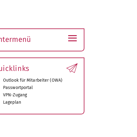
≡
ntermenü
ubmenü
ffnen
uicklinks
Outlook für Mitarbeiter (OWA)
Passwortportal
VPN-Zugang
Lageplan