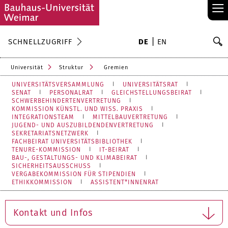
≡
S
SCHNELLZUGRIFF
DE
EN
Su
Universität
Struktur
Gremien
UNIVERSITÄTSVERSAMMLUNG
UNIVERSITÄTSRAT
SENAT
PERSONALRAT
GLEICHSTELLUNGSBEIRAT
SCHWERBEHINDERTENVERTRETUNG
KOMMISSION KÜNSTL. UND WISS. PRAXIS
INTEGRATIONSTEAM
MITTELBAUVERTRETUNG
JUGEND- UND AUSZUBILDENDENVERTRETUNG
SEKRETARIATSNETZWERK
FACHBEIRAT UNIVERSITÄTSBIBLIOTHEK
TENURE-KOMMISSION
IT-BEIRAT
BAU-, GESTALTUNGS- UND KLIMABEIRAT
SICHERHEITSAUSSCHUSS
VERGABEKOMMISSION FÜR STIPENDIEN
ETHIKKOMMISSION
ASSISTENT*INNENRAT
Kontakt und Infos