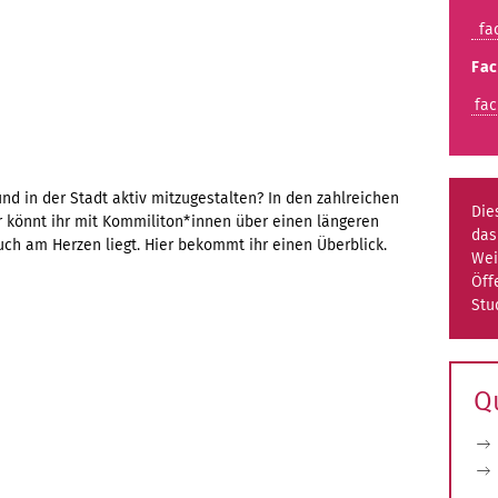
fac
Fac
fac
d in der Stadt aktiv mitzugestalten? In den zahlreichen
Die
r könnt ihr mit Kommiliton*innen über einen längeren
das
uch am Herzen liegt. Hier bekommt ihr einen Überblick.
Wei
Öff
Stu
Q