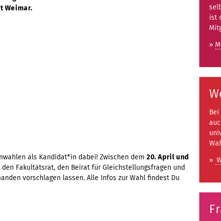
sel
t Weimar.
ist 
Mit
»
M
W
Bei
auc
uni
Wah
enwahlen als Kandidat*in dabei! Zwischen dem
20. April und
»
W
 den Fakultätsrat, den Beirat für Gleichstellungsfragen und
anden vorschlagen lassen. Alle Infos zur Wahl findest Du
F