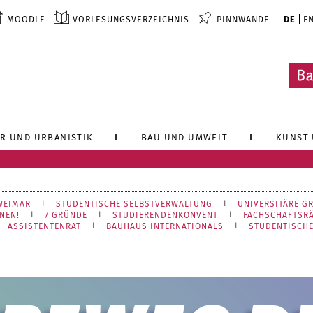
MOODLE
VORLESUNGSVERZEICHNIS
PINNWÄNDE
DE
E
R UND URBANISTIK
BAU UND UMWELT
KUNST 
WEIMAR
STUDENTISCHE SELBSTVERWALTUNG
UNIVERSITÄRE G
NEN!
7 GRÜNDE
STUDIERENDENKONVENT
FACHSCHAFTSRÄ
ASSISTENTENRAT
BAUHAUS INTERNATIONALS
STUDENTISCHE