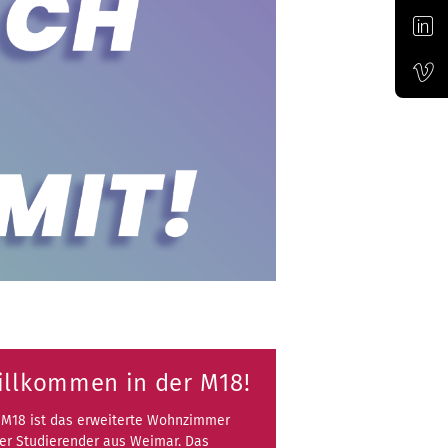
Offizieller Account der Bauhaus-Universität Weimar auf LinkedIn
Offizieller Vimeo-Kanal der Bauhaus-Univertität Weimar
illkommen in der M18!
 M18 ist das erweiterte Wohnzimmer
ler Studierender aus Weimar. Das