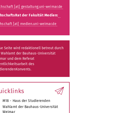
hschaft [at] gestaltung.uni-weimar.de
hschaftsRat der Fakultät Medien:
hschaft [at] medien.uni-weimar.de
se Seite wird redaktionell betreut durch
 Wahlamt der Bauhaus-Universität
mar und dem Referat
entlichkeitsarbeit des
dierendenKonvents.
uicklinks
M18 - Haus der Studierenden
Wahlamt der Bauhaus-Universität
Weimar