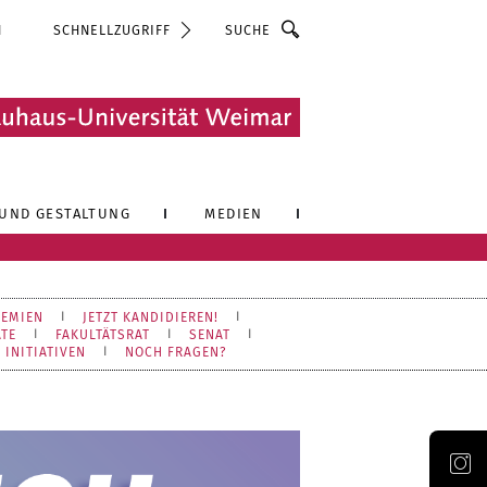
Suche
N
SCHNELLZUGRIFF
UND GESTALTUNG
MEDIEN
REMIEN
JETZT KANDIDIEREN!
TE
FAKULTÄTSRAT
SENAT
 INITIATIVEN
NOCH FRAGEN?
Offizieller Account der Bauhaus-Universität Weimar auf Instagram