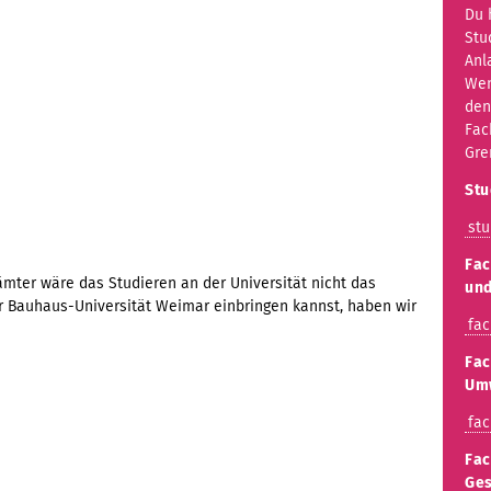
Du 
Stu
Anl
Wen
den
Fac
Gre
Stu
stu
Fac
mter wäre das Studieren an der Universität nicht das
und
r Bauhaus-Universität Weimar einbringen kannst, haben wir
fac
Fac
Umw
fac
Fac
Ges