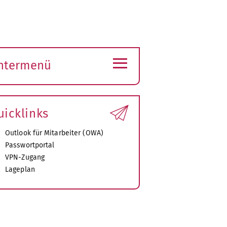
≡
ntermenü
ubmenü
ffnen
uicklinks
Outlook für Mitarbeiter (OWA)
Passwortportal
VPN-Zugang
Lageplan