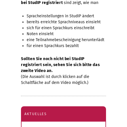
i
a
b
bei StudIP registriert
sind zeigt, wie man
e
l
e
Spracheinstellungen in StudIP ändert
bereits erreichte Sprachniveaus einsieht
sich für einen Sprachkurs einschreibt
r
e
i
Noten einsieht
eine Teilnahmebescheinigung herunterlädt
n
M
t
für einen Sprachkurs bezahlt
i
s
Sollten Sie noch nicht bei StudIP
registriert sein, sehen Sie sich bitte das
zweite Video an.
t
p
(Die Auswahl ist durch klicken auf die
Schaltfläche auf dem Video möglich.)
a
l
r
a
AKTUELLES
b
t