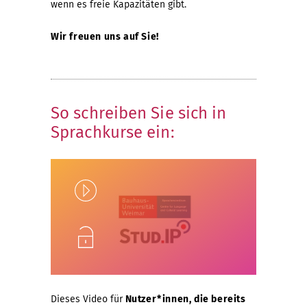
wenn es freie Kapazitäten gibt.
ü
e
i
Wir freuen uns auf Sie!
r
r
s
s
n
c
So schreiben Sie sich in
M
a
h
Sprachkurse ein:
i
t
a
Play
t
i
m
f
o
A
Unlock
e
n
r
Dieses Video für
Nutzer*innen, die bereits