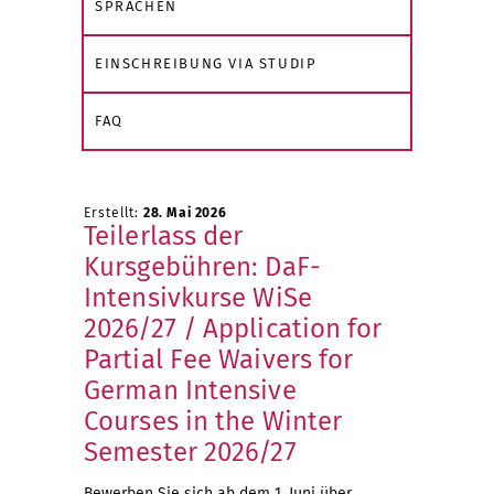
SPRACHEN
e
z
EINSCHREIBUNG VIA STUDIP
i
f
FAQ
t
ü
e
r
Erstellt:
28. Mai 2026
Teilerlass der
n
M
Kursgebühren: DaF-
Intensivkurse WiSe
d
i
2026/27 / Application for
Partial Fee Waivers for
e
t
German Intensive
Courses in the Winter
a
Semester 2026/27
Bewerben Sie sich ab dem 1. Juni über