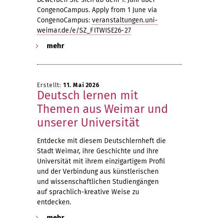
r
CongenoCampus. Apply from 1 June via
b
CongenoCampus:
veranstaltungen.uni-
weimar.de/e/SZ_FITWISE26-27
e
mehr
i
Erstellt:
11. Mai 2026
Deutsch lernen mit
t
Themen aus Weimar und
e
unserer Universität
Entdecke mit diesem Deutschlernheft die
n
Stadt Weimar, ihre Geschichte und ihre
Universität mit ihrem einzigartigem Profil
d
und der Verbindung aus künstlerischen
und wissenschaftlichen Studiengängen
auf sprachlich-kreative Weise zu
e
entdecken.
mehr