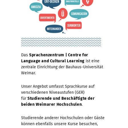
6
i
l
-
n
i
D
g
s
a
f
h
Das
Sprachenzentrum | Centre for
Language and Cultural Learning
ist eine
n
ü
-
zentrale Einrichtung der Bauhaus-Universität
Weimar.
k
r
E
Unser Angebot umfasst Sprachkurse auf
e
i
n
verschiedenen Niveaustufen (GER)
für
Studierende und Beschäftigte der
beiden Weimarer Hochschulen
.
,
n
g
Studierende anderer Hochschulen oder Gäste
f
t
l
können ebenfalls unsere Kurse besuchen,