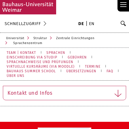
≡
S
SCHNELLZUGRIFF
DE
EN
Su
Universität
Struktur
Zentrale Einrichtungen
Sprachenzentrum
TEAM | KONTAKT
SPRACHEN
EINSCHREIBUNG VIA STUDIP
GEBÜHREN
SPRACHNACHWEISE UND PRÜFUNGEN
VIRTUELLE KURSRÄUME (VIA MOODLE)
TERMINE
BAUHAUS SUMMER SCHOOL
ÜBERSETZUNGEN
FAQ
ÜBER UNS
Kontakt und Infos