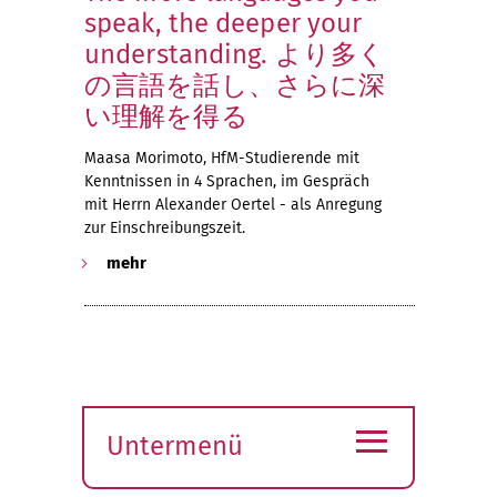
speak, the deeper your
understanding. より多く
の言語を話し、さらに深
い理解を得る
Maasa Morimoto, HfM-Studierende mit
Kenntnissen in 4 Sprachen, im Gespräch
mit Herrn Alexander Oertel - als Anregung
zur Einschreibungszeit.
mehr
≡
Untermenü
Submenü