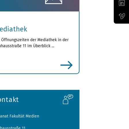
Offizieller Account der Bauhaus-Universität Weimar auf LinkedIn
Offizieller Vimeo-Kanal der Bauhaus-Univertität Weimar
ediathek
 Öffnungszeiten der Mediathek in der
hausstraße 11 im Überblick ...
mehr
ontakt
anat Fakultät Medien
hausstraße 11