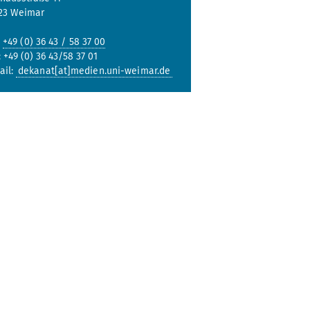
23 Weimar
:
+49 (0) 36 43 / 58 37 00
: +49 (0) 36 43/58 37 01
ail:
dekanat[at]medien.uni-weimar.de