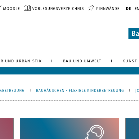
MOODLE
VORLESUNGSVERZEICHNIS
PINNWÄNDE
DE
E
R UND URBANISTIK
BAU UND UMWELT
KUNST 
MBETREUUNG
BAUHÄUSCHEN - FLEXIBLE KINDERBETREUUNG
J