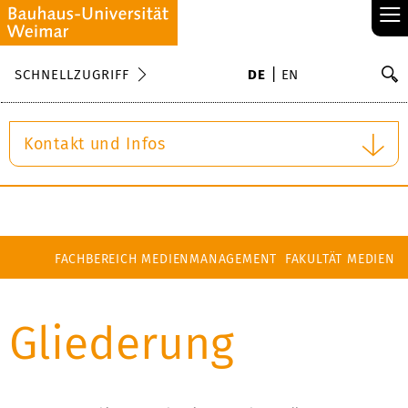
≡
S
SCHNELLZUGRIFF
DE
EN
Su
Kontakt und Infos
FACHBEREICH MEDIENMANAGEMENT
FAKULTÄT MEDIEN
Gliederung