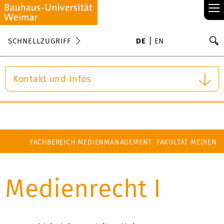
≡
S
SCHNELLZUGRIFF
DE
EN
Su
Kontakt und Infos
FACHBEREICH MEDIENMANAGEMENT
FAKULTÄT MEDIEN
Medienrecht I