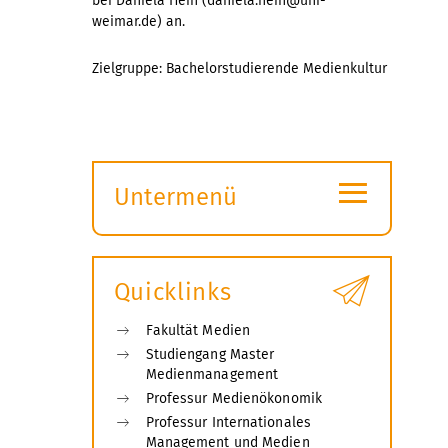
bei Daniela Hein (daniela.hein@uni-
weimar.de) an.
Zielgruppe: Bachelorstudierende Medienkultur
≡
Untermenü
Submenü
öffnen
Quicklinks
Fakultät Medien
Studiengang Master
Medienmanagement
Professur Medienökonomik
Professur Internationales
Management und Medien