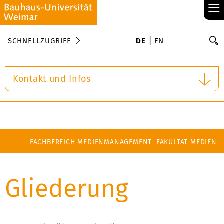
≡
S
SCHNELLZUGRIFF
DE
EN
Su
Kontakt und Infos
FACHBEREICH MEDIENMANAGEMENT
FAKULTÄT MEDIEN
Gliederung