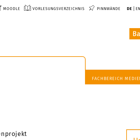
MOODLE
VORLESUNGSVERZEICHNIS
PINNWÄNDE
DE
E
FACHBEREICH MEDI
nprojekt