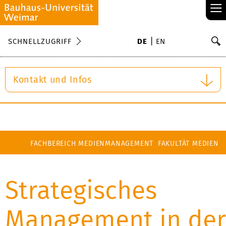
≡
S
SCHNELLZUGRIFF
DE
EN
Su
Kontakt und Infos
FACHBEREICH MEDIENMANAGEMENT
FAKULTÄT MEDIEN
Strategisches
Management in der