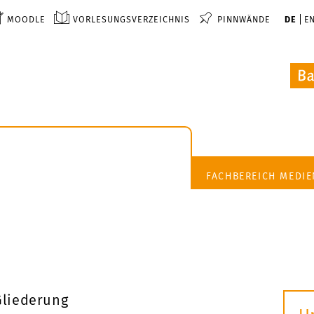
MOODLE
VORLESUNGSVERZEICHNIS
PINNWÄNDE
DE
E
FACHBEREICH MEDI
Gliederung