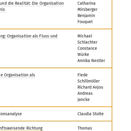
und die Realität: Die Organisation
Catharina
nis
Mirsberger
Benjamin
Fouquet
ng: Organisation als Fluss und
Michael
Schlachter
Constance
Würke
Annika Nestler
ie Organisation als
Fiede
Schillmöller
Richard Anjou
Andreas
Jancke
tionsanalyse
Claudia Stolte
unftsweisende Richtung
Thomas