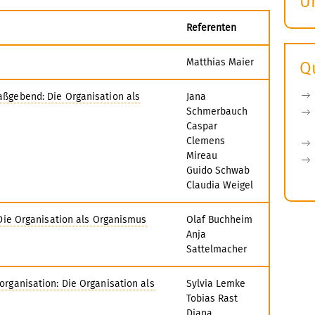
U
S
Referenten
ö
Matthias Maier
Q
ßgebend: Die Organisation als
Jana
Schmerbauch
Caspar
Clemens
Mireau
Guido Schwab
Claudia Weigel
 Die Organisation als Organismus
Olaf Buchheim
Anja
Sattelmacher
rganisation: Die Organisation als
Sylvia Lemke
Tobias Rast
Diana