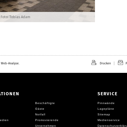
Foto: Tobias Adam
 Web-Analyse.
Drucken
P
ATIONEN
SERVICE
Beschäftigte
Pinnwände
Gäste
Lagepläne
Notfall
Sitemap
edien
Promovierende
Medienservice
Unternehmen
Datenschutzerklär