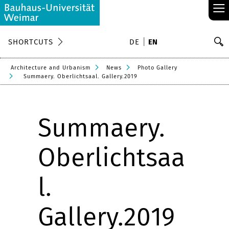
≡
S
SHORTCUTS
DE
EN
Se
Architecture and Urbanism
News
Photo Gallery
Summaery. Oberlichtsaal. Gallery.2019
Summaery.
Oberlichtsaa
l.
Gallery.2019