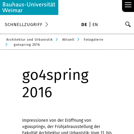
≡
S
SCHNELLZUGRIFF
DE
EN
Su
Architektur und Urbanistik
Aktuell
Fotogalerie
go4spring 2016
go4spring
2016
Impressionen von der Eröffnung von
»go4spring«, der Frühjahrausstellung der
Fakultät Architektur und Urbanistik: Vom 11. bis