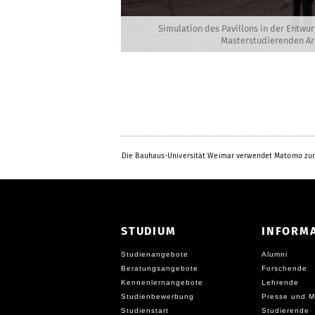
Simulation des Pavillons in der Entwu
Masterstudierenden Ar
Die Bauhaus-Universität Weimar verwendet Matomo zur
STUDIUM
INFORM
Studienangebote
Alumni
Beratungsangebote
Forschende
Kennenlernangebote
Lehrende
Studienbewerbung
Presse und M
Studienstart
Studierende