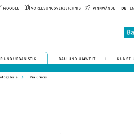
MOODLE
VORLESUNGSVERZEICHNIS
PINNWÄNDE
DE
E
R UND URBANISTIK
BAU UND UMWELT
KUNST 
otogalerie
Via Crucis