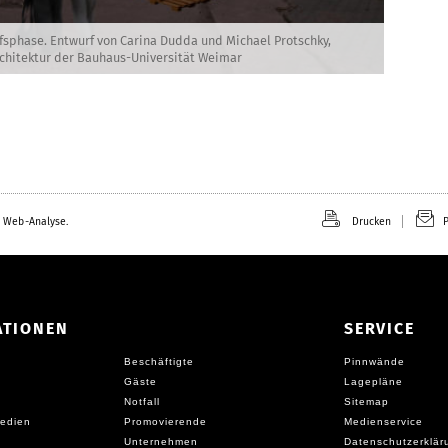
rfsphase. Entwurf von Carina Dudda und Michael Protschky,
chitektur der Bauhaus-Universität Weimar
 Web-Analyse.
Drucken
P
ATIONEN
SERVICE
Beschäftigte
Pinnwände
Gäste
Lagepläne
Notfall
Sitemap
edien
Promovierende
Medienservice
Unternehmen
Datenschutzerklär