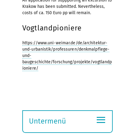
An application for suppporting an excursion to
Krakow has been submitted. Nevertheless,
costs of ca. 150 Euro pp will remain.
Vogtlandpioniere
https://www.uni-weimar.de/de/architektur-
und-urbanistik/professuren/denkmalpflege-
und-
baugeschichte/forschung/projekte/vogtlandp
ioniere/
≡
Untermenü
Submenü