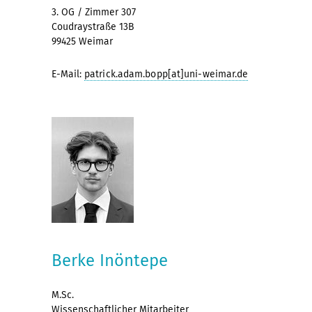
3. OG / Zimmer 307
Coudraystraße 13B
99425 Weimar
E-Mail:
patrick.adam.bopp[at]uni-weimar.de
Berke Inöntepe
M.Sc.
Wissenschaftlicher Mitarbeiter