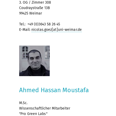
3. OG / Zimmer 308
Coudraystraße 13B
99425 Weimar
Tel.: +49 (0)3643 58 26 45
E-Mail:
nicolas.goez[at]uni-weimar.de
Ahmed Hassan Moustafa
M.Sc.
Wissenschaftlicher Mitarbeiter
"Pro Green Labs"