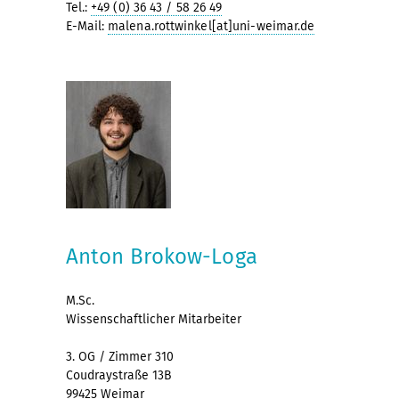
Tel.:
+49 (0) 36 43 / 58 26 49
E-Mail:
malena.rottwinkel[at]uni-weimar.de
Anton Brokow-Loga
M.Sc.
Wissenschaftlicher Mitarbeiter
3. OG / Zimmer 310
Coudraystraße 13B
99425 Weimar