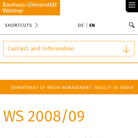
≡
S
SHORTCUTS
DE
EN
Se
Contact and Information
DEPARTMENT OF MEDIA MANAGEMENT
FACULTY OF MEDIA
WS 2008/09