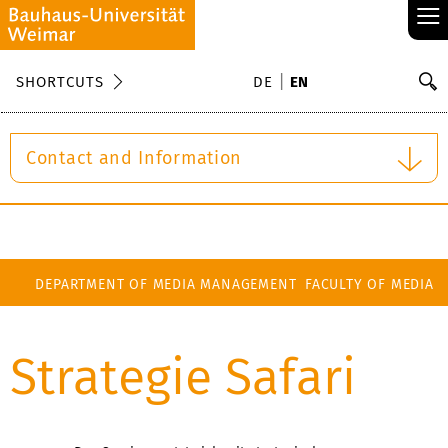
≡
S
SHORTCUTS
DE
EN
Se
Contact and Information
DEPARTMENT OF MEDIA MANAGEMENT
FACULTY OF MEDIA
Strategie Safari