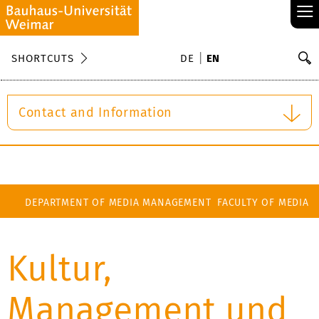
≡
S
SHORTCUTS
DE
EN
Se
Contact and Information
DEPARTMENT OF MEDIA MANAGEMENT
FACULTY OF MEDIA
Kultur,
Management und