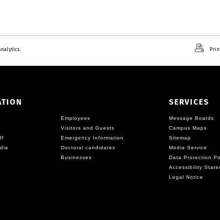
nalytics.
Prin
ATION
SERVICES
Employees
Message Boards
Visitors and Guests
Campus Maps
ff
Emergency Information
Sitemap
dia
Doctoral candidates
Media Service
Businesses
Data Protection Po
Accessibility Stat
Legal Notice