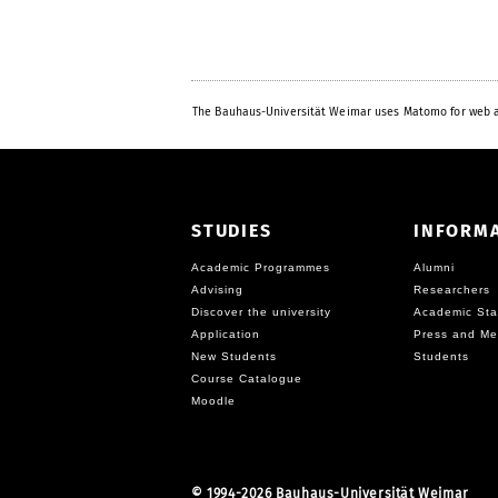
The Bauhaus-Universität Weimar uses Matomo for web a
STUDIES
INFORM
Academic Programmes
Alumni
Advising
Researchers
Discover the university
Academic Sta
Application
Press and Me
New Students
Students
Course Catalogue
Moodle
©
1994-2026 Bauhaus-Universität Weimar