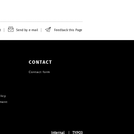
t
Send by e-mail
Feedback this Page
CONTACT
Contact form
licy
ement
Internal
TYPO3