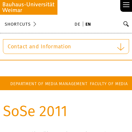
≡
S
SHORTCUTS
DE
EN
Se
Contact and Information
DEPARTMENT OF MEDIA MANAGEMENT
FACULTY OF MEDIA
SoSe 2011