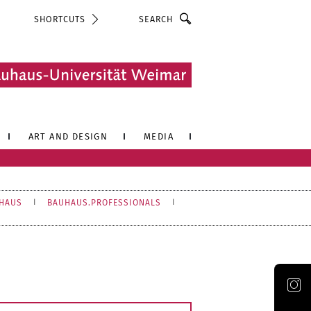
Search
SHORTCUTS
ART AND DESIGN
MEDIA
UHAUS
BAUHAUS.PROFESSIONALS
Official Instagram account of the Bauhaus-Universität Weimar