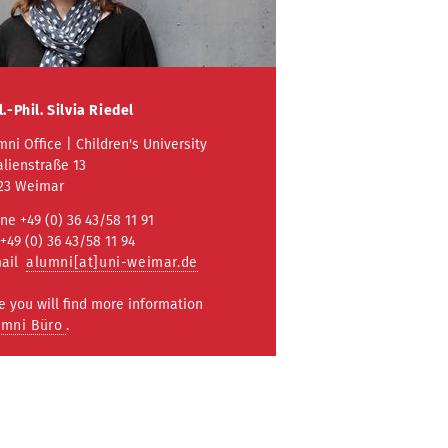
l.-Phil.
Silvia Riedel
mni Office | Children's University
lienstraße 13
23 Weimar
ne +49 (0) 36 43/58 11 91
 +49 (0) 36 43/58 11 94
mail
alumni[at]uni-weimar.de
e you will find more information
umni Büro
.