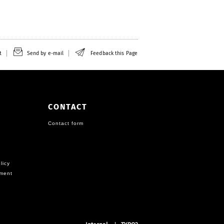
t
Send by e-mail
Feedback this Page
CONTACT
Contact form
licy
ement