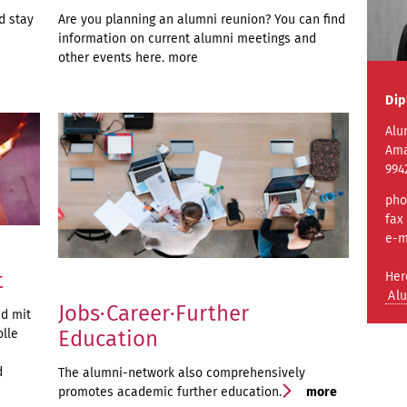
d stay
Are you planning an alumni reunion? You can find
information on current alumni meetings and
other events here.
more
Dip
Alu
Ama
994
pho
fax
e-
t
Her
Al
Jobs·Career·Further
nd mit
olle
Education
d
The alumni-network also comprehensively
promotes academic further education.
more