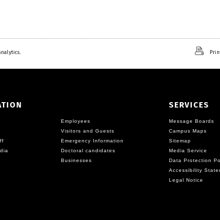
nalytics.
Prin
ATION
SERVICES
Employees
Message Boards
Visitors and Guests
Campus Maps
ff
Emergency Information
Sitemap
dia
Doctoral candidates
Media Service
Businesses
Data Protection Po
Accessibility Stat
Legal Notice