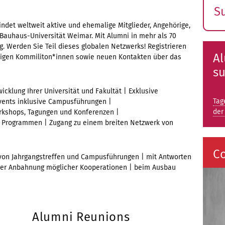
S
E
ndet weltweit aktive und ehemalige Mitglieder, Angehörige,
 Bauhaus-Universität Weimar. Mit Alumni in mehr als 70
s
. Werden Sie Teil dieses globalen Netzwerks! Registrieren
Al
ligen Kommiliton*innen sowie neuen Kontakten über das
s
icklung Ihrer Universität und Fakultät | Exklusive
Tag
vents inklusive Campusführungen |
der
orkshops, Tagungen und Konferenzen |
d Programmen | Zugang zu einem breiten Netzwerk von
C
n von Jahrgangstreffen und Campusführungen | mit Antworten
 der Anbahnung möglicher Kooperationen | beim Ausbau
Alumni Reunions