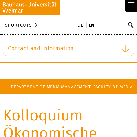
≡
S
SHORTCUTS
DE
EN
Se
Contact and Information
DEPARTMENT OF MEDIA MANAGEMENT
FACULTY OF MEDIA
Kolloquium
Ökonomische