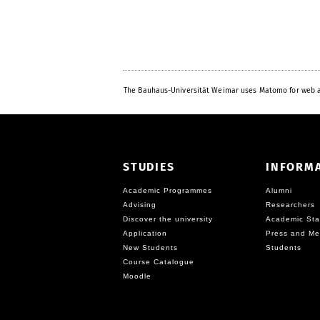
The Bauhaus-Universität Weimar uses Matomo for web a
STUDIES
INFORM
Academic Programmes
Alumni
Advising
Researchers
Discover the university
Academic Sta
Application
Press and Me
New Students
Students
Course Catalogue
Moodle