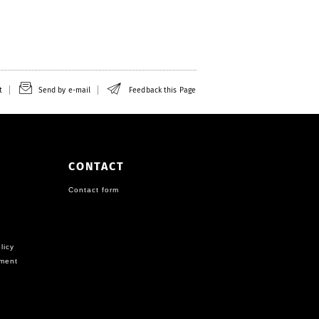
t
Send by e-mail
Feedback this Page
CONTACT
Contact form
licy
ement