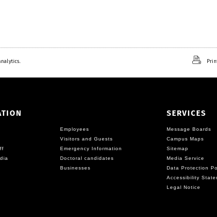
nalytics.
Prin
ATION
SERVICES
Employees
Message Boards
Visitors and Guests
Campus Maps
ff
Emergency Information
Sitemap
dia
Doctoral candidates
Media Service
Businesses
Data Protection Po
Accessibility Stat
Legal Notice