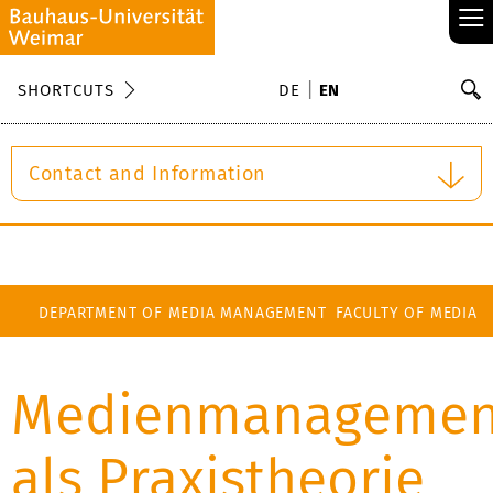
≡
S
SHORTCUTS
DE
EN
Se
Contact and Information
DEPARTMENT OF MEDIA MANAGEMENT
FACULTY OF MEDIA
Medienmanagemen
als Praxistheorie