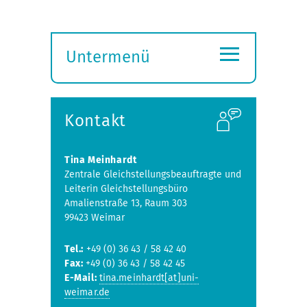
≡
Untermenü
Submenü
öffnen
Kontakt
Tina Meinhardt
Zentrale Gleichstellungsbeauftragte und
Leiterin Gleichstellungsbüro
Amalienstraße 13, Raum 303
99423 Weimar
Tel.:
+49 (0) 36 43 / 58 42 40
Fax:
+49 (0) 36 43 / 58 42 45
E-Mail:
tina.meinhardt[at]uni-
weimar.de