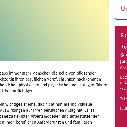
U
S
ö
K
Re
& 
Jul
Ass
, dass immer mehr Menschen die Rolle von pflegenden
Dez
chzeitig ihren beruflichen Verpflichtungen nachkommen
Bel
heblichen physischen und psychischen Belastungen führen
994
rk beeinträchtigen.
Tel.
ein wichtiges Thema, das nicht nur Ihre individuelle
jul
uswirkungen auf Ihren beruflichen Alltag hat. Es ist
ugang zu flexiblen Arbeitsmodellen und unterstützenden
 Ihren beruflichen Anforderungen und familiären