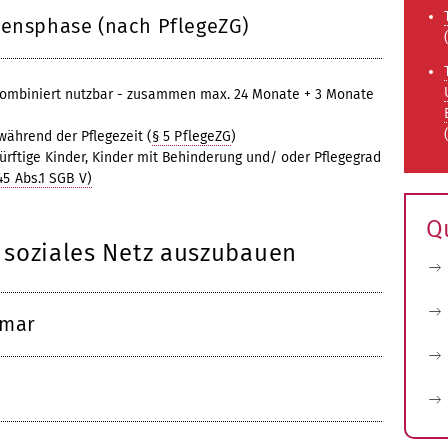
bensphase (nach PflegeZG)
 kombiniert nutzbar - zusammen max. 24 Monate + 3 Monate
ährend der Pflegezeit (
§ 5 PflegeZG
)
ürftige Kinder, Kinder mit Behinderung und/ oder Pflegegrad
45 Abs.1 SGB V)
Q
 soziales Netz auszubauen
imar