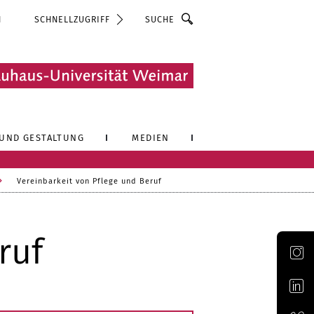
Suche
N
SCHNELLZUGRIFF
UND GESTALTUNG
MEDIEN
Vereinbarkeit von Pflege und Beruf
ruf
Offizieller Account der Bauhaus-Universität Weimar auf Instagram
Offizieller Account der Bauhaus-Universität Weimar auf LinkedIn