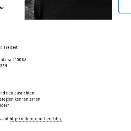
in
d Freizeit
 überall 100%?
EGEN
und neu ausrichten
rategien kennenlernen
rdern
es auf
http://eltern-und-beruf.de/
.