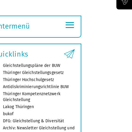
Offizieller Vimeo-Kanal der Bauhaus-Univertität Weimar
≡
ntermenü
ubmenü
ffnen
uicklinks
Gleichstellungspläne der BUW
Thüringer Gleichstellungsgesetz
Thüringer Hochschulgesetz
Antidiskriminierungsrichtlinie BUW
Thüringer Kompetenznetzwerk
Gleichstellung
Lakog Thüringen
bukof
DFG: Gleichstellung & Diversität
Archiv: Newsletter Gleichstellung und