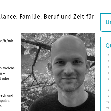
lance: Familie, Beruf und Zeit für
U
S
ö
de/b/mic-
Q
t? Welche
n –
t oder
coach und
mpulse,
e.