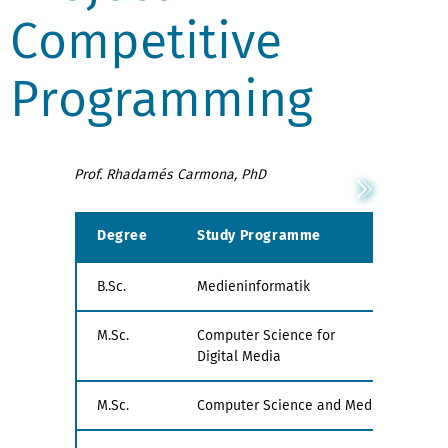
Competitive
Programming
Prof. Rhadamés Carmona, PhD
Degree
Study Programme
Exa
B.Sc.
Medieninformatik
all
M.Sc.
Computer Science for
all
Digital Media
M.Sc.
Computer Science and Media
all