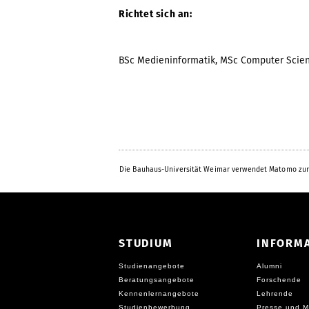
Richtet sich an:
BSc Medieninformatik, MSc Computer Scie
Die Bauhaus-Universität Weimar verwendet Matomo zur
STUDIUM
INFORM
Studienangebote
Alumni
Beratungsangebote
Forschende
Kennenlernangebote
Lehrende
Studienbewerbung
Presse und M