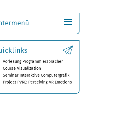
≡
ntermenü
ubmenü
ffnen
uicklinks
Vorlesung Programmiersprachen
Course Visualization
Seminar Interaktive Computergrafik
Project PVRE: Perceiving VR Emotions