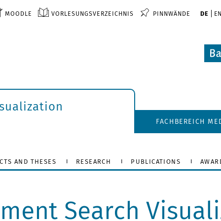
MOODLE
VORLESUNGSVERZEICHNIS
PINNWÄNDE
DE
E
isualization
FACHBEREICH ME
CTS AND THESES
RESEARCH
PUBLICATIONS
AWAR
ument Search Visuali