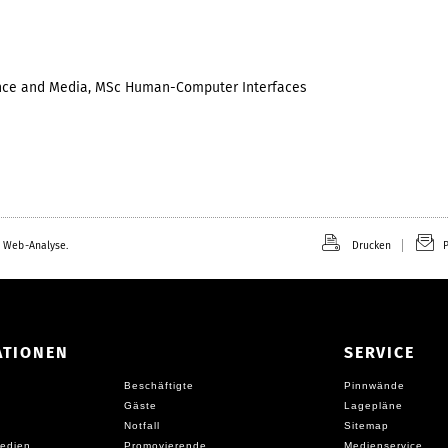
nce and Media, MSc Human-Computer Interfaces
 Web-Analyse.
Drucken
P
ATIONEN
SERVICE
Beschäftigte
Pinnwände
Gäste
Lagepläne
Notfall
Sitemap
edien
Promovierende
Medienservice