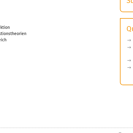
S
E
s
Q
duktion
uktionstheorien
reich