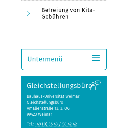
Befreiung von Kita-
Gebühren
≡
Untermenü
Submenü
öffnen
Gleichstellungsbüro
Bauhaus-Universität Weimar
Gleichstellungsbüro
Amalienstraße 13, 3. OG
99423 Weimar
Tel.:
+49 (0) 36 43 / 58 42 42