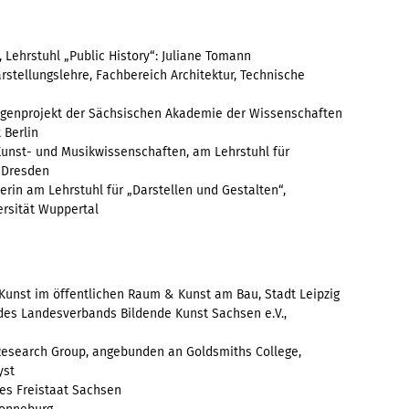
 Lehrstuhl „Public History“: Juliane Tomann
rstellungslehre, Fachbereich Architektur, Technische
ugenprojekt der Sächsischen Akademie der Wissenschaften
 Berlin
 Kunst- und Musikwissenschaften, am Lehrstuhl für
t Dresden
erin am Lehrstuhl für „Darstellen und Gestalten“,
ersität Wuppertal
Kunst im öffentlichen Raum & Kunst am Bau, Stadt Leipzig
 des Landesverbands Bildende Kunst Sachsen e.V.,
 Research Group, angebunden an Goldsmiths College,
yst
des Freistaat Sachsen