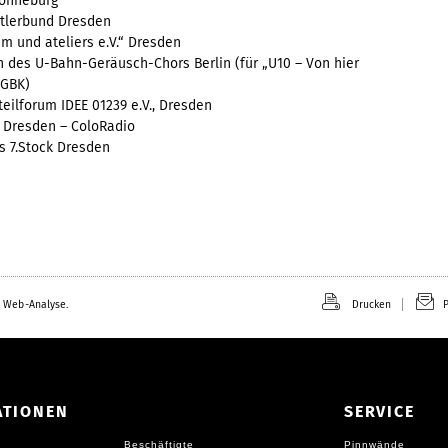
Ronneburg
stlerbund Dresden
m und ateliers e.V.“ Dresden
n des U-Bahn-Geräusch-Chors Berlin (für „U10 – Von hier
NGBK)
teilforum IDEE 01239 e.V., Dresden
 Dresden – ColoRadio
s 7.Stock Dresden
 Web-Analyse.
Drucken
P
ATIONEN
SERVICE
Beschäftigte
Pinnwände