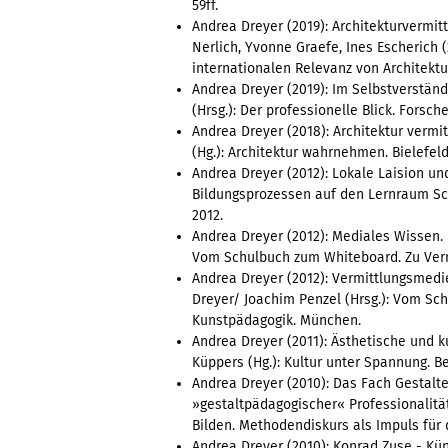
59ff.
Andrea Dreyer (2019): Architekturvermitt
Nerlich, Yvonne Graefe, Ines Escherich (
internationalen Relevanz von Architektu
Andrea Dreyer (2019): Im Selbstverständ
(Hrsg.): Der professionelle Blick. Fors
Andrea Dreyer (2018): Architektur vermit
(Hg.): Architektur wahrnehmen. Bielefeld
Andrea Dreyer (2012): Lokale Laision un
Bildungsprozessen auf den Lernraum Sc
2012.
Andrea Dreyer (2012): Mediales Wissen. 
Vom Schulbuch zum Whiteboard. Zu Verm
Andrea Dreyer (2012): Vermittlungsmedi
Dreyer/ Joachim Penzel (Hrsg.): Vom Sc
Kunstpädagogik. München.
Andrea Dreyer (2011): Ästhetische und k
Küppers (Hg.): Kultur unter Spannung. Be
Andrea Dreyer (2010): Das Fach Gestalt
»gestaltpädagogischer« Professionalität.
Bilden. Methodendiskurs als Impuls für 
Andrea Dreyer (2010): Konrad Zuse - Kün