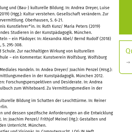
lung und (Bau-) kulturelle Bildung. In: Andrea Dreyer, Luise
2019) (Hgg.): Kultur verstehen. Gesellschaft verändern. Zur
rvermittlung. Oberhausen, S. 6-21.
nis Kunstlehrer*in. In: Ruth Kunz/ Maria Peters (2019)
chendes Studieren in der Kunstpädagogik. München.
teln – ein Plädoyer. In: Alexandra Abel/ Bernd Rudolf (2018)
, S. 295-308.
Q
d Schule. Zur nachhaltigen Wirkung von kulturellen
hule – ein Kommentar. Kunstverein Wolfsburg. Wolfsburg
Mediales Handeln. In: Andea Dreyer/ Joachim Penzel (Hrsg.):
ittlungsmedien in der Kunstpädagogik. München 2012.
en: Forschungsperspektiven und Desiderate. In: Andrea
hulbuch zum Whiteboard. Zu Vermittlungsmedien in der
ulturelle Bildung im Schatten der Leuchttürme. In: Reiner
rlin.
en und dessen spezifische Anforderungen an die Entwicklung
 In: Joachim Penzel/ Frithjof Meinel (Hg.): Gestalten und
den Unterricht. München.
stler und Visionär. In: Computersucht. LOG IN Heft