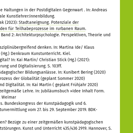
 Haltungen in der Postdigitalen Gegenwart . In: Andreas
tale Kunstlehrer:innenbildung.
ak (2023):
Stadtaneignung. Potenziale der
oden für Teilhabeprozesse im rurbanen Raum
.
 Band 2: Architekturpsychologie. Perspektiven, Theorie und
sziplinübergreifend denken. In: Martina Ide/ Klaus
(Hg.) Denkraum Kunstunterricht. Kiel.
tal? In: Kai Martin/ Christian Stick (Hg.) (2021):
ung und Digitalisierung. S. 103ff.
dagogischer Bildungsanlässe. In: Kunibert Bering (2020)
 Prozess der Globalität (geplant Sommer 2020)
 Digitalität. In: Kai Martin ( geplant Frühjahr 2020)
 zeitgemäße Lehre. In: Jubiläumsbuch »Idee Inhalt Form.
«. Weimar
s. Bundeskongress der Kunstpädagogik und 6.
urvermittlung vom 27. bis 29. September 2019. BDK-
nen? Bezüge zu einer zeitgemäßen kunstpädagogischen
gststörungen. Kunst und Unterricht 435/436 2919. Hannover, S.