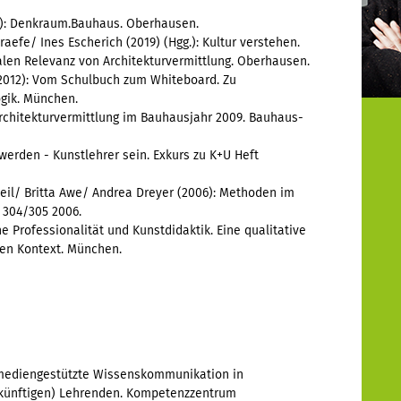
g.): Denkraum.Bauhaus. Oberhausen.
aefe/ Ines Escherich (2019) (Hgg.): Kultur verstehen.
alen Relevanz von Architekturvermittlung. Oberhausen.
(2012): Vom Schulbuch zum Whiteboard. Zu
gik. München.
Architekturvermittlung im Bauhausjahr 2009. Bauhaus-
 werden - Kunstlehrer sein. Exkurs zu K+U Heft
eil/ Britta Awe/ Andrea Dreyer (2006): Methoden im
t 304/305 2006.
 Professionalität und Kunstdidaktik. Eine qualitative
en Kontext. München.
– mediengestützte Wissenskommunikation in
ukünftigen) Lehrenden. Kompetenzzentrum