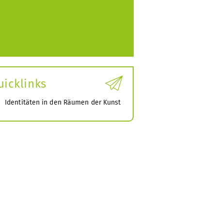
Vereinbarung
per
E-
Mail
uicklinks
Identitäten in den Räumen der Kunst