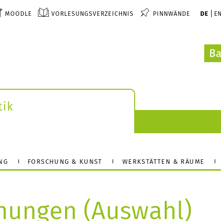
MOODLE
VORLESUNGSVERZEICHNIS
PINNWÄNDE
DE
E
tik
NG
FORSCHUNG & KUNST
WERKSTÄTTEN & RÄUME
chungen (Auswahl)